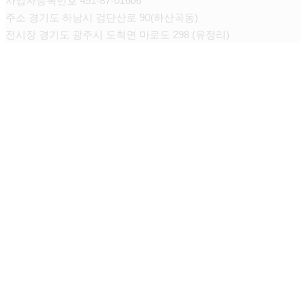
사업자등록번호 451-87-01606
주소 경기도 하남시 검단산로 90(하산곡동)
전시장 경기도 광주시 도척면 마로도 298 (유정리)
CONTACT
TEL : 070-8221-2077
FAX : 070-8225-2077
E-MAIL : lineintl@naver.com
회사소개
Close
Menu
CEO인사말
연혁
정체성
FILA 그룹 소개